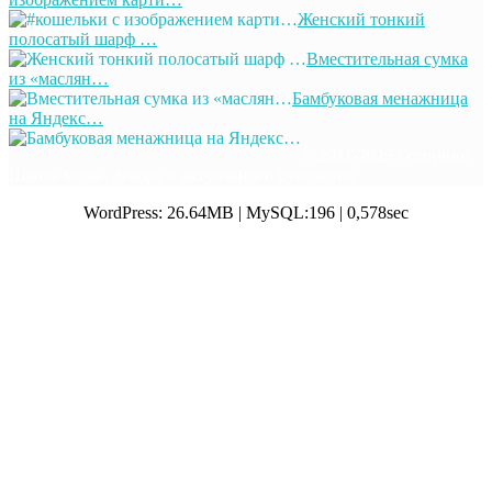
Женский тонкий
полосатый шарф …
Вместительная сумка
из «маслян…
Бамбуковая менажница
на Яндекс…
© 2011-2025 Отлично!
Школа моды, декора и актуального рукоделия
WordPress: 26.64MB | MySQL:196 | 0,578sec