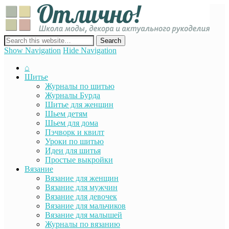
Отли
Школ
моды
декор
сайт о декоре, дизайне и моде, вязании, шитье и других видах
акту
рукоделия
Show Navigation
Hide Navigation
руко
⌂
Шитье
Журналы по шитью
Журналы Бурда
Шитье для женщин
Шьем детям
Шьем для дома
Пэчворк и квилт
Уроки по шитью
Идеи для шитья
Простые выкройки
Вязание
Вязание для женщин
Вязание для мужчин
Вязание для девочек
Вязание для мальчиков
Вязание для малышей
Журналы по вязанию