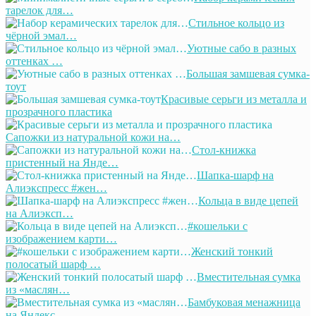
тарелок для…
Стильное кольцо из
чёрной эмал…
Уютные сабо в разных
оттенках …
Большая замшевая сумка-
тоут
Красивые серьги из металла и
прозрачного пластика
Сапожки из натуральной кожи на…
Стол-книжка
пристенный на Янде…
Шапка-шарф на
Алиэкспресс #жен…
Кольца в виде цепей
на Алиэксп…
#кошельки с
изображением карти…
Женский тонкий
полосатый шарф …
Вместительная сумка
из «маслян…
Бамбуковая менажница
на Яндекс…