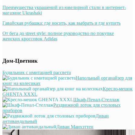
Преимущества украшений из ювелирной стали в интернет-
магазине Ukrashaki
Гавайская рубашка: где носить, как выбрать и где купить
От бега до street style: полное руководство по покупке
женских кроссовок Adidas
Дом-Цветник
Будильник с имитацией рассвета
Напольный органайзер для
книг на колесиках
Кресло-мешок
GHENTA XXXL
Шкаф-Пенал-Стеллаж
Раздвижной лоток для столовых
приборов
Диван
антивандальный
Диван Манхэттен