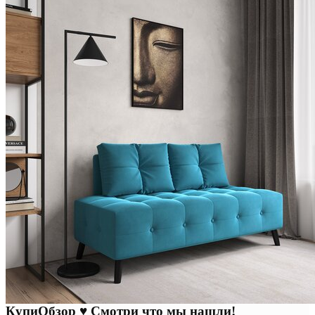
КупиОбзор ♥ Смотри что мы нашли!