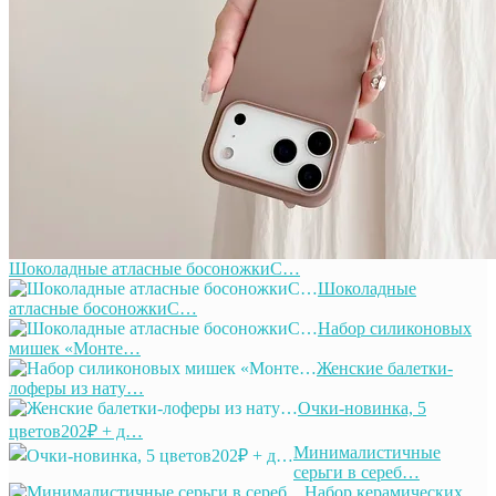
Шоколадные атласные босоножкиС…
Шоколадные
атласные босоножкиС…
Набор силиконовых
мишек «Монте…
Женские балетки-
лоферы из нату…
Очки-новинка, 5
цветов202₽ + д…
Минималистичные
серьги в сереб…
Набор керамических