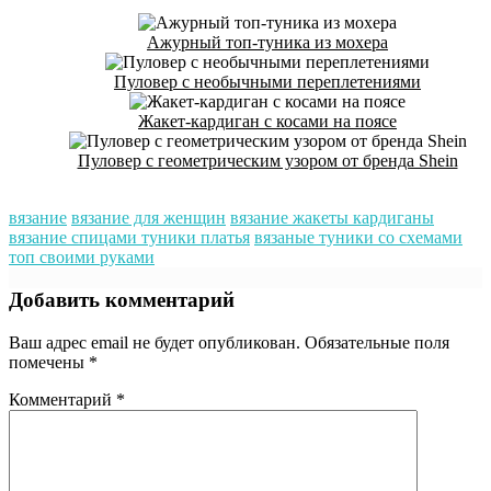
Ажурный топ-туника из мохера
Пуловер с необычными переплетениями
Жакет-кардиган с косами на поясе
Пуловер с геометрическим узором от бренда Shein
вязание
вязание для женщин
вязание жакеты кардиганы
вязание спицами туники платья
вязаные туники со схемами
топ своими руками
Добавить комментарий
Ваш адрес email не будет опубликован.
Обязательные поля
помечены
*
Комментарий
*