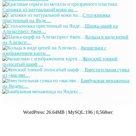
Сапожки из натуральной кожи на…
Стол-книжка
пристенный на Янде…
Шапка-шарф на
Алиэкспресс #жен…
Кольца в виде цепей
на Алиэксп…
#кошельки с
изображением карти…
Женский тонкий
полосатый шарф …
Вместительная сумка
из «маслян…
Бамбуковая менажница
на Яндекс…
© 2011-2025 Отлично!
Школа моды, декора и актуального рукоделия
WordPress: 26.64MB | MySQL:196 | 0,568sec