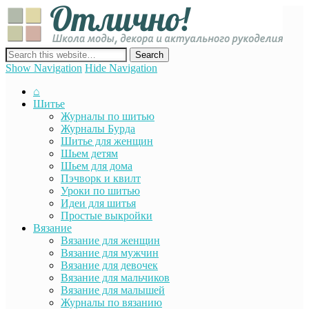
Отли
Школ
моды
декор
сайт о декоре, дизайне и моде, вязании, шитье и других видах
акту
рукоделия
Show Navigation
Hide Navigation
руко
⌂
Шитье
Журналы по шитью
Журналы Бурда
Шитье для женщин
Шьем детям
Шьем для дома
Пэчворк и квилт
Уроки по шитью
Идеи для шитья
Простые выкройки
Вязание
Вязание для женщин
Вязание для мужчин
Вязание для девочек
Вязание для мальчиков
Вязание для малышей
Журналы по вязанию