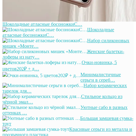
Шоколадные атласные босоножкиС…
Шоколадные
атласные босоножкиС…
Набор силиконовых
мишек «Монте…
Женские балетки-
лоферы из нату…
Очки-новинка, 5
цветов202₽ + д…
Минималистичные
серьги в сереб…
Набор керамических
тарелок для…
Стильное кольцо из
чёрной эмал…
Уютные сабо в разных
оттенках …
Большая замшевая сумка-
тоут
Красивые серьги из металла и
прозрачного пластика