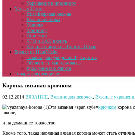
Украшения к празднику
Мода и Стиль
Дизайнерская одежда
Красивый образ
Макияж
Маникюр
Прически
ЧТО и КАК носить
Модные покупки. Шопинг Обзор
Бизнес на HandMade
Товары для рукоделия. Где купить
Обучение и мастер-классы
Рукоделие как Работа
Товары для рукоделия
Корона, вязаная крючком
02.12.2014
ВЯЗАНИЕ
,
Вязание для девочек
,
Вязаные украшения
Эта вязаная <span style=
крючком
корона о
школе,
и на домашнее торжество.
Кроме того, такая нарядная вязаная корона может стать отлич