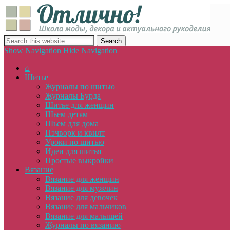
Отлич
сайт о декоре, дизайне и моде, вязании, шитье и других видах 
Show Navigation
Hide Navigation
⌂
Шитье
Журналы по шитью
Журналы Бурда
Шитье для женщин
Шьем детям
Шьем для дома
Пэчворк и квилт
Уроки по шитью
Идеи для шитья
Простые выкройки
Вязание
Вязание для женщин
Вязание для мужчин
Вязание для девочек
Вязание для мальчиков
Вязание для малышей
Журналы по вязанию