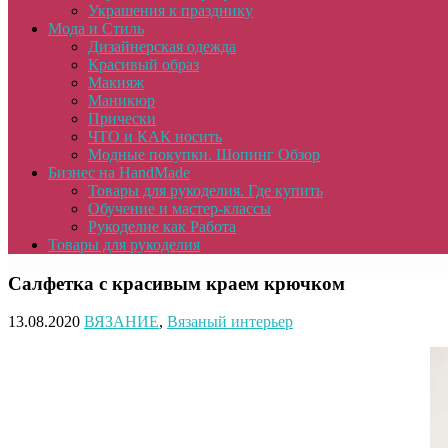
Украшения к празднику
Мода и Стиль
Дизайнерская одежда
Красивый образ
Макияж
Маникюр
Прически
ЧТО и КАК носить
Модные покупки. Шопинг Обзор
Бизнес на HandMade
Товары для рукоделия. Где купить
Обучение и мастер-классы
Рукоделие как Работа
Товары для рукоделия
Салфетка с красивым краем крючком
13.08.2020
ВЯЗАНИЕ
,
Вязаный интерьер