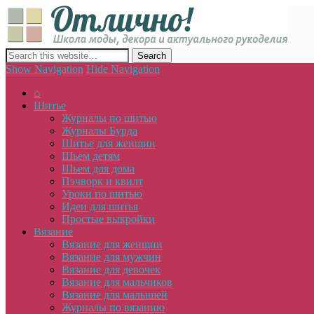
Отлич
сайт о декоре, дизайне и моде, вязании, шитье и других видах 
Show Navigation
Hide Navigation
⌂
Шитье
Журналы по шитью
Журналы Бурда
Шитье для женщин
Шьем детям
Шьем для дома
Пэчворк и квилт
Уроки по шитью
Идеи для шитья
Простые выкройки
Вязание
Вязание для женщин
Вязание для мужчин
Вязание для девочек
Вязание для мальчиков
Вязание для малышей
Журналы по вязанию