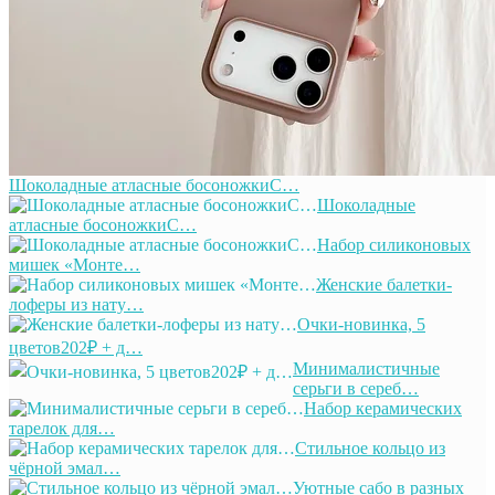
Шоколадные атласные босоножкиС…
Шоколадные
атласные босоножкиС…
Набор силиконовых
мишек «Монте…
Женские балетки-
лоферы из нату…
Очки-новинка, 5
цветов202₽ + д…
Минималистичные
серьги в сереб…
Набор керамических
тарелок для…
Стильное кольцо из
чёрной эмал…
Уютные сабо в разных