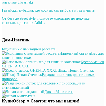
магазине Ukrashaki
Гавайская рубашка: где носить, как выбрать и где купить
От бега до street style: полное руководство по покупке
женских кроссовок Adidas
Дом-Цветник
Будильник с имитацией рассвета
Напольный органайзер для
книг на колесиках
Кресло-мешок
GHENTA XXXL
Шкаф-Пенал-Стеллаж
Раздвижной лоток для столовых
приборов
Диван
антивандальный
Диван Манхэттен
КупиОбзор ♥ Смотри что мы нашли!