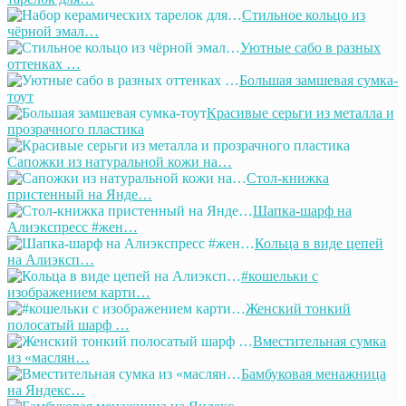
Стильное кольцо из
чёрной эмал…
Уютные сабо в разных
оттенках …
Большая замшевая сумка-
тоут
Красивые серьги из металла и
прозрачного пластика
Сапожки из натуральной кожи на…
Стол-книжка
пристенный на Янде…
Шапка-шарф на
Алиэкспресс #жен…
Кольца в виде цепей
на Алиэксп…
#кошельки с
изображением карти…
Женский тонкий
полосатый шарф …
Вместительная сумка
из «маслян…
Бамбуковая менажница
на Яндекс…