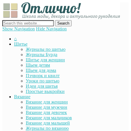
Отли
Школ
моды
декор
сайт о декоре, дизайне и моде, вязании, шитье и других видах
акту
рукоделия
Show Navigation
Hide Navigation
руко
⌂
Шитье
Журналы по шитью
Журналы Бурда
Шитье для женщин
Шьем детям
Шьем для дома
Пэчворк и квилт
Уроки по шитью
Идеи для шитья
Простые выкройки
Вязание
Вязание для женщин
Вязание для мужчин
Вязание для девочек
Вязание для мальчиков
Вязание для малышей
Журналы по вязанию