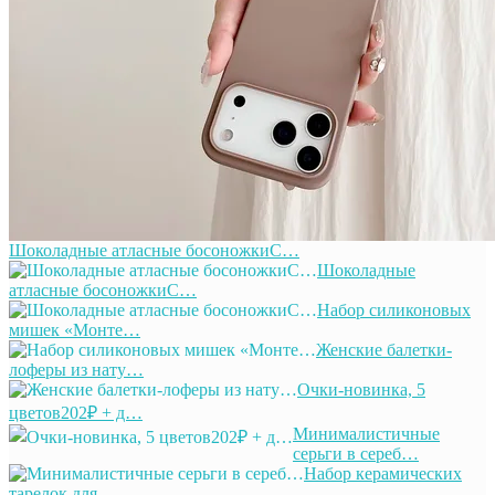
Шоколадные атласные босоножкиС…
Шоколадные
атласные босоножкиС…
Набор силиконовых
мишек «Монте…
Женские балетки-
лоферы из нату…
Очки-новинка, 5
цветов202₽ + д…
Минималистичные
серьги в сереб…
Набор керамических
тарелок для…