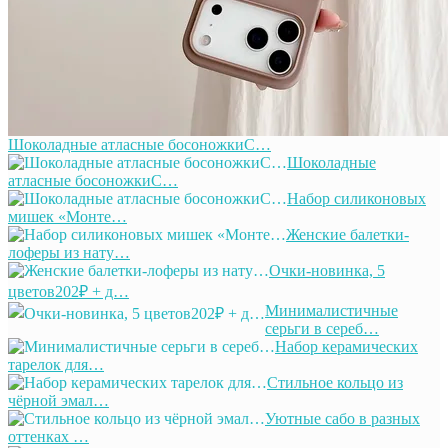
Шоколадные атласные босоножкиС…
Шоколадные
атласные босоножкиС…
Набор силиконовых
мишек «Монте…
Женские балетки-
лоферы из нату…
Очки-новинка, 5
цветов202₽ + д…
Минималистичные
серьги в сереб…
Набор керамических
тарелок для…
Стильное кольцо из
чёрной эмал…
Уютные сабо в разных
оттенках …