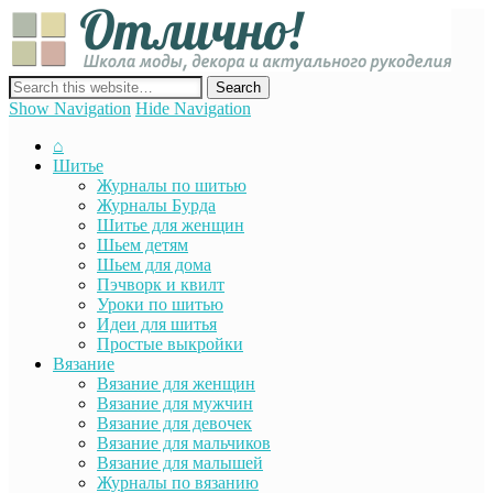
Отли
Школ
моды
декор
сайт о декоре, дизайне и моде, вязании, шитье и других видах
акту
рукоделия
Show Navigation
Hide Navigation
руко
⌂
Шитье
Журналы по шитью
Журналы Бурда
Шитье для женщин
Шьем детям
Шьем для дома
Пэчворк и квилт
Уроки по шитью
Идеи для шитья
Простые выкройки
Вязание
Вязание для женщин
Вязание для мужчин
Вязание для девочек
Вязание для мальчиков
Вязание для малышей
Журналы по вязанию