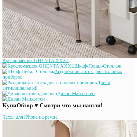
Кресло-мешок GHENTA XXXL
Шкаф-Пенал-Стеллаж
Раздвижной лоток для столовых
приборов
Диван
антивандальный
Диван Манхэттен
КупиОбзор ♥ Смотри что мы нашли!
Чехол для iPhone на ремне