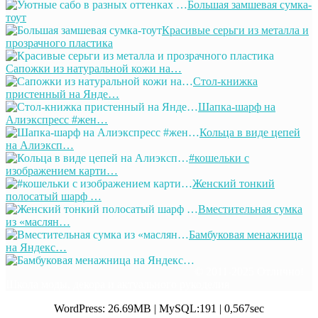
Большая замшевая сумка-
тоут
Красивые серьги из металла и
прозрачного пластика
Сапожки из натуральной кожи на…
Стол-книжка
пристенный на Янде…
Шапка-шарф на
Алиэкспресс #жен…
Кольца в виде цепей
на Алиэксп…
#кошельки с
изображением карти…
Женский тонкий
полосатый шарф …
Вместительная сумка
из «маслян…
Бамбуковая менажница
на Яндекс…
© 2011-2025 Отлично!
Школа моды, декора и актуального рукоделия
WordPress: 26.69MB | MySQL:191 | 0,567sec