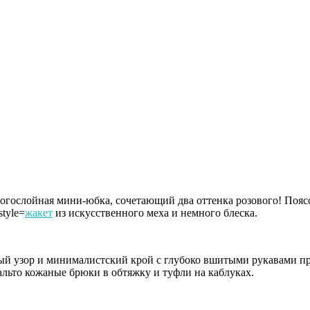
многослойная мини-юбка, сочетающий два оттенка розового! Пояс
tyle=
жакет
из искусственного меха и немного блеска.
 узор и минималистский крой с глубоко вшитыми рукавами при
альто кожаные брюки в обтяжку и туфли на каблуках.