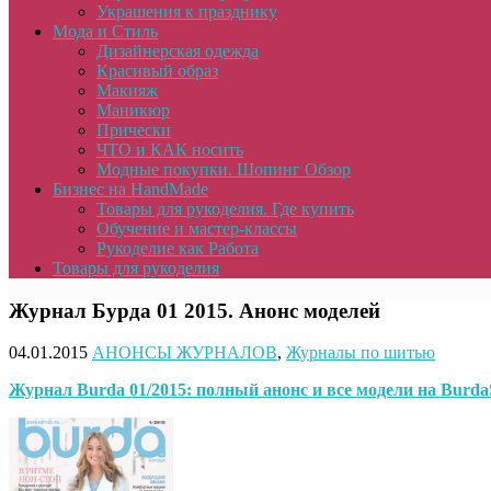
Украшения к празднику
Мода и Стиль
Дизайнерская одежда
Красивый образ
Макияж
Маникюр
Прически
ЧТО и КАК носить
Модные покупки. Шопинг Обзор
Бизнес на HandMade
Товары для рукоделия. Где купить
Обучение и мастер-классы
Рукоделие как Работа
Товары для рукоделия
Журнал Бурда 01 2015. Анонс моделей
04.01.2015
АНОНСЫ ЖУРНАЛОВ
,
Журналы по шитью
Журнал
Burda
01/2015: полный анонс и все модели на
Burda