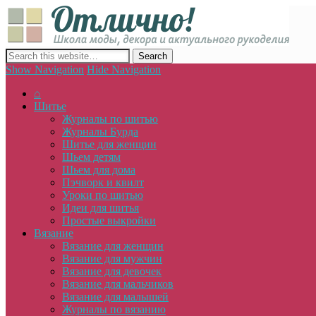
Отлич
сайт о декоре, дизайне и моде, вязании, шитье и других видах 
Show Navigation
Hide Navigation
⌂
Шитье
Журналы по шитью
Журналы Бурда
Шитье для женщин
Шьем детям
Шьем для дома
Пэчворк и квилт
Уроки по шитью
Идеи для шитья
Простые выкройки
Вязание
Вязание для женщин
Вязание для мужчин
Вязание для девочек
Вязание для мальчиков
Вязание для малышей
Журналы по вязанию