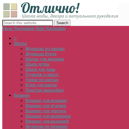
Отлич
сайт о декоре, дизайне и моде, вязании, шитье и других видах 
Show Navigation
Hide Navigation
⌂
Шитье
Журналы по шитью
Журналы Бурда
Шитье для женщин
Шьем детям
Шьем для дома
Пэчворк и квилт
Уроки по шитью
Идеи для шитья
Простые выкройки
Вязание
Вязание для женщин
Вязание для мужчин
Вязание для девочек
Вязание для мальчиков
Вязание для малышей
Журналы по вязанию