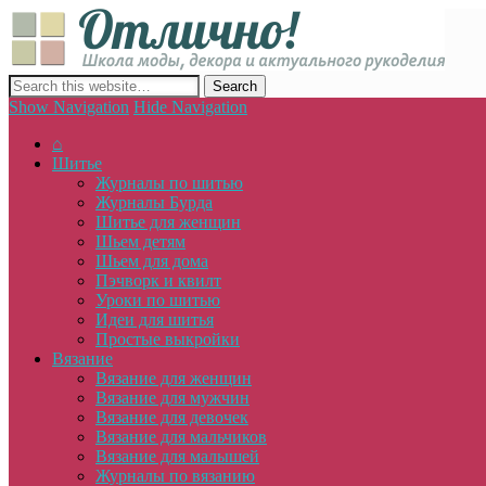
Отлич
сайт о декоре, дизайне и моде, вязании, шитье и других видах 
Show Navigation
Hide Navigation
⌂
Шитье
Журналы по шитью
Журналы Бурда
Шитье для женщин
Шьем детям
Шьем для дома
Пэчворк и квилт
Уроки по шитью
Идеи для шитья
Простые выкройки
Вязание
Вязание для женщин
Вязание для мужчин
Вязание для девочек
Вязание для мальчиков
Вязание для малышей
Журналы по вязанию