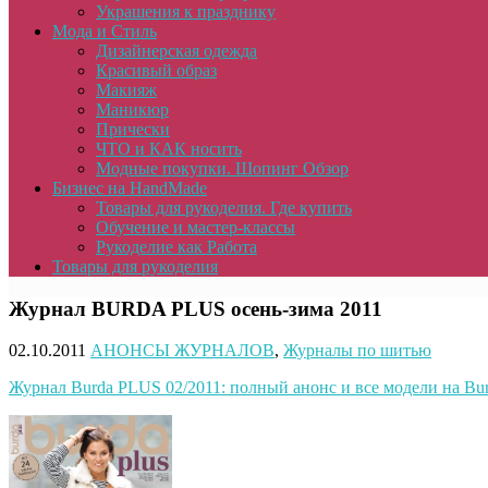
Украшения к празднику
Мода и Стиль
Дизайнерская одежда
Красивый образ
Макияж
Маникюр
Прически
ЧТО и КАК носить
Модные покупки. Шопинг Обзор
Бизнес на HandMade
Товары для рукоделия. Где купить
Обучение и мастер-классы
Рукоделие как Работа
Товары для рукоделия
Журнал BURDA PLUS осень-зима 2011
02.10.2011
АНОНСЫ ЖУРНАЛОВ
,
Журналы по шитью
Журнал
Burda PLUS
02/2011: полный анонс и все модели на
Bur