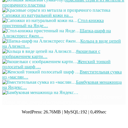
прозрачного пластика
Сапожки из натуральной кожи на…
Стол-книжка
пристенный на Янде…
Шапка-шарф на
Алиэкспресс #жен…
Кольца в виде цепей
на Алиэксп…
#кошельки с
изображением карти…
Женский тонкий
полосатый шарф …
Вместительная сумка
из «маслян…
Бамбуковая менажница
на Яндекс…
© 2011-2025 Отлично!
Школа моды, декора и актуального рукоделия
WordPress: 26.76MB | MySQL:192 | 0,499sec