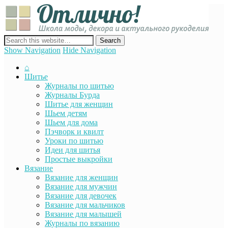
Отли
Школ
моды
декор
сайт о декоре, дизайне и моде, вязании, шитье и других видах
акту
рукоделия
Show Navigation
Hide Navigation
руко
⌂
Шитье
Журналы по шитью
Журналы Бурда
Шитье для женщин
Шьем детям
Шьем для дома
Пэчворк и квилт
Уроки по шитью
Идеи для шитья
Простые выкройки
Вязание
Вязание для женщин
Вязание для мужчин
Вязание для девочек
Вязание для мальчиков
Вязание для малышей
Журналы по вязанию