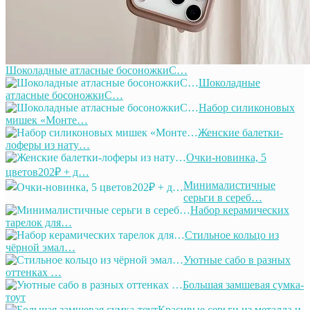
Шоколадные атласные босоножкиС…
Шоколадные
атласные босоножкиС…
Набор силиконовых
мишек «Монте…
Женские балетки-
лоферы из нату…
Очки-новинка, 5
цветов202₽ + д…
Минималистичные
серьги в сереб…
Набор керамических
тарелок для…
Стильное кольцо из
чёрной эмал…
Уютные сабо в разных
оттенках …
Большая замшевая сумка-
тоут
Красивые серьги из металла и