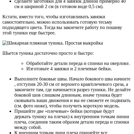
сделайте заготовки для 4 завязок длиной примерно 40
см и шириной 2 см (в готовом виде 0,5 см).
Кстати, вместо того, чтобы изготавливать завязки
самостоятельно, можно использовать готовую тесьму
подходящего цвета. Тогда вы закончите работу по пошиву
этой туники еще быстрее.
Шьется туника достаточно просто и быстро:
Обработайте детали переда и спинки на оверлоке.
Изготовьте 4 завязки и 2 плечевые бейки.
Выполните боковые швы. Начало бокового шва начните
, отступив 20-30 см от верхнего края/плечевого среза, а
закончите там, где начинается разрез туники. Не делайте
боковой шов слишком длинным, иначе туника будет
сковывать ваши движения и вы не сможете ее подвязать
(см. фото ниже), чтобы получить короткую модель.
Пришейте две «плечевые» бейки (которые будут
держать тунику на плечах) к внутренним точкам линии
плеча, соединив таким образом детали переда и спинки
между собой.
К внешним точкам лини плеча пришейте все