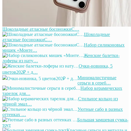
Шоколадные атласные босоножкиС…
Шоколадные
атласные босоножкиС…
Набор силиконовых
мишек «Монте…
Женские балетки-
лоферы из нату…
Очки-новинка, 5
цветов202₽ + д…
Минималистичные
серьги в сереб…
Набор керамических
тарелок для…
Стильное кольцо из
чёрной эмал…
Уютные сабо в разных
оттенках …
Большая замшевая сумка-
тоут
Красивые серьги из металла и