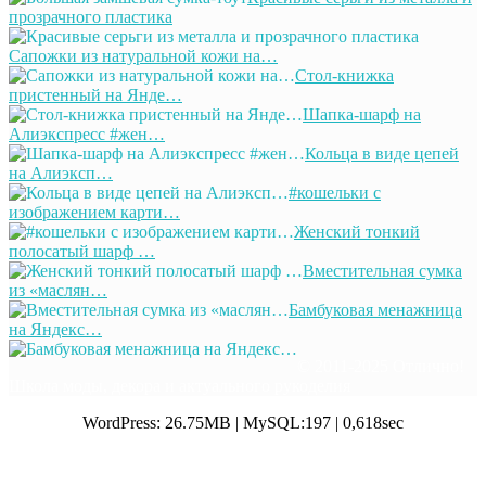
прозрачного пластика
Сапожки из натуральной кожи на…
Стол-книжка
пристенный на Янде…
Шапка-шарф на
Алиэкспресс #жен…
Кольца в виде цепей
на Алиэксп…
#кошельки с
изображением карти…
Женский тонкий
полосатый шарф …
Вместительная сумка
из «маслян…
Бамбуковая менажница
на Яндекс…
© 2011-2025 Отлично!
Школа моды, декора и актуального рукоделия
WordPress: 26.75MB | MySQL:197 | 0,618sec