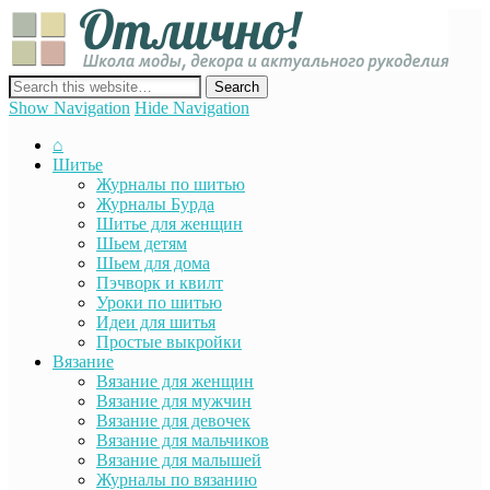
Отли
Школ
моды
декор
сайт о декоре, дизайне и моде, вязании, шитье и других видах
акту
рукоделия
Show Navigation
Hide Navigation
руко
⌂
Шитье
Журналы по шитью
Журналы Бурда
Шитье для женщин
Шьем детям
Шьем для дома
Пэчворк и квилт
Уроки по шитью
Идеи для шитья
Простые выкройки
Вязание
Вязание для женщин
Вязание для мужчин
Вязание для девочек
Вязание для мальчиков
Вязание для малышей
Журналы по вязанию