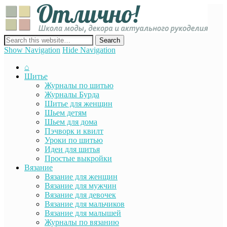
Отли
Школ
моды
декор
сайт о декоре, дизайне и моде, вязании, шитье и других видах
акту
рукоделия
Show Navigation
Hide Navigation
руко
⌂
Шитье
Журналы по шитью
Журналы Бурда
Шитье для женщин
Шьем детям
Шьем для дома
Пэчворк и квилт
Уроки по шитью
Идеи для шитья
Простые выкройки
Вязание
Вязание для женщин
Вязание для мужчин
Вязание для девочек
Вязание для мальчиков
Вязание для малышей
Журналы по вязанию