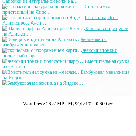
Сапожки из натуральной кожи на…
Стол-книжка
пристенный на Янде…
Шапка-шарф на
Алиэкспресс #жен…
Кольца в виде цепей
на Алиэксп…
#кошельки с
изображением карти…
Женский тонкий
полосатый шарф …
Вместительная сумка
из «маслян…
Бамбуковая менажница
на Яндекс…
© 2011-2025 Отлично!
Школа моды, декора и актуального рукоделия
WordPress: 26.81MB | MySQL:192 | 0,609sec