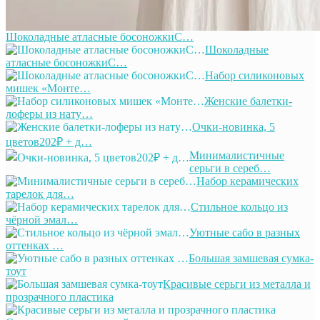
Шоколадные атласные босоножкиС…
Шоколадные
атласные босоножкиС…
Набор силиконовых
мишек «Монте…
Женские балетки-
лоферы из нату…
Очки-новинка, 5
цветов202₽ + д…
Минималистичные
серьги в сереб…
Набор керамических
тарелок для…
Стильное кольцо из
чёрной эмал…
Уютные сабо в разных
оттенках …
Большая замшевая сумка-
тоут
Красивые серьги из металла и
прозрачного пластика