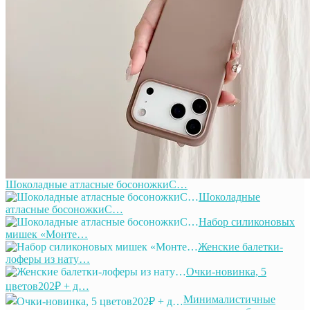
Шоколадные атласные босоножкиС…
Шоколадные
атласные босоножкиС…
Набор силиконовых
мишек «Монте…
Женские балетки-
лоферы из нату…
Очки-новинка, 5
цветов202₽ + д…
Минималистичные