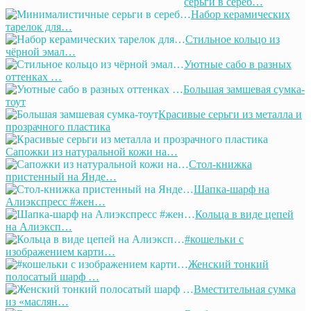
серьги в сереб…
Набор керамических
тарелок для…
Стильное кольцо из
чёрной эмал…
Уютные сабо в разных
оттенках …
Большая замшевая сумка-
тоут
Красивые серьги из металла и
прозрачного пластика
Сапожки из натуральной кожи на…
Стол-книжка
пристенный на Янде…
Шапка-шарф на
Алиэкспресс #жен…
Кольца в виде цепей
на Алиэксп…
#кошельки с
изображением карти…
Женский тонкий
полосатый шарф …
Вместительная сумка
из «маслян…