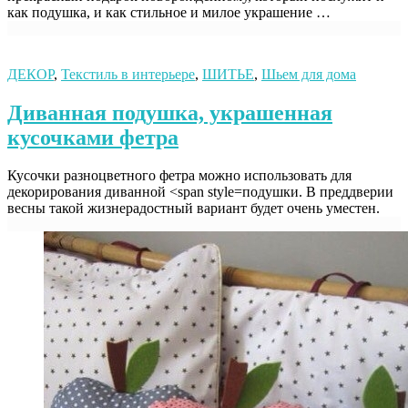
как подушка, и как стильное и милое украшение …
ДЕКОР
,
Текстиль в интерьере
,
ШИТЬЕ
,
Шьем для дома
Диванная подушка, украшенная
кусочками фетра
Кусочки разноцветного фетра можно использовать для
декорирования диванной <span style=подушки. В преддверии
весны такой жизнерадостный вариант будет очень уместен.