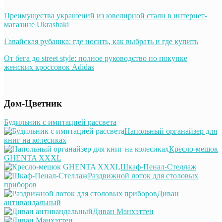
Преимущества украшений из ювелирной стали в интернет-
магазине Ukrashaki
Гавайская рубашка: где носить, как выбрать и где купить
От бега до street style: полное руководство по покупке
женских кроссовок Adidas
Дом-Цветник
Будильник с имитацией рассвета
Напольный органайзер для
книг на колесиках
Кресло-мешок
GHENTA XXXL
Шкаф-Пенал-Стеллаж
Раздвижной лоток для столовых
приборов
Диван
антивандальный
Диван Манхэттен