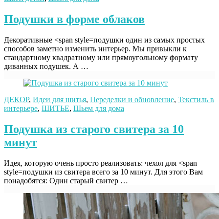
Подушки в форме облаков
Декоративные <span style=подушки один из самых простых
способов заметно изменить интерьер. Мы привыкли к
стандартному квадратному или прямоугольному формату
диванных подушек. А …
ДЕКОР
,
Идеи для шитья
,
Переделки и обновление
,
Текстиль в
интерьере
,
ШИТЬЕ
,
Шьем для дома
Подушка из старого свитера за 10
минут
Идея, которую очень просто реализовать: чехол для <span
style=подушки из свитера всего за 10 минут. Для этого Вам
понадобятся: Один старый свитер …