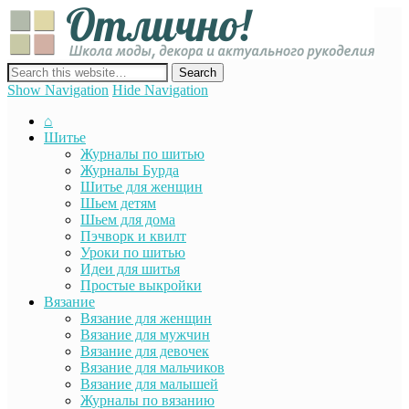
Отли
Школ
моды
декор
сайт о декоре, дизайне и моде, вязании, шитье и других видах
акту
рукоделия
Show Navigation
Hide Navigation
руко
⌂
Шитье
Журналы по шитью
Журналы Бурда
Шитье для женщин
Шьем детям
Шьем для дома
Пэчворк и квилт
Уроки по шитью
Идеи для шитья
Простые выкройки
Вязание
Вязание для женщин
Вязание для мужчин
Вязание для девочек
Вязание для мальчиков
Вязание для малышей
Журналы по вязанию