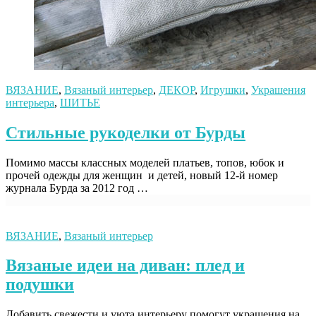
ВЯЗАНИЕ
,
Вязаный интерьер
,
ДЕКОР
,
Игрушки
,
Украшения
интерьера
,
ШИТЬЕ
Стильные рукоделки от Бурды
Помимо массы классных моделей платьев, топов, юбок и
прочей одежды для женщин и детей, новый 12-й номер
журнала Бурда за 2012 год …
ВЯЗАНИЕ
,
Вязаный интерьер
Вязаные идеи на диван: плед и
подушки
Добавить свежести и уюта интерьеру помогут украшения на