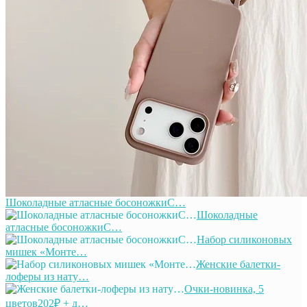
Шоколадные атласные босоножкиС…
Шоколадные
атласные босоножкиС…
Набор силиконовых
мишек «Монте…
Женские балетки-
лоферы из нату…
Очки-новинка, 5
цветов202₽ + д…