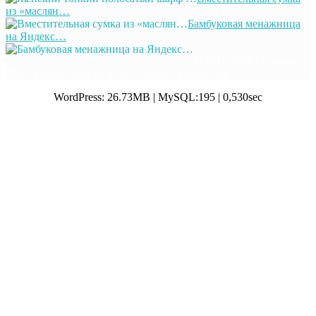
из «маслян…
Бамбуковая менажница
на Яндекс…
© 2011-2025 Отлично!
Школа моды, декора и актуального рукоделия
WordPress: 26.73MB | MySQL:195 | 0,530sec