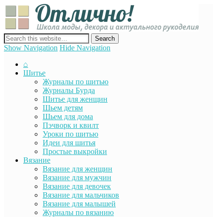
Отли
Школ
моды
декор
сайт о декоре, дизайне и моде, вязании, шитье и других видах
акту
рукоделия
Show Navigation
Hide Navigation
руко
⌂
Шитье
Журналы по шитью
Журналы Бурда
Шитье для женщин
Шьем детям
Шьем для дома
Пэчворк и квилт
Уроки по шитью
Идеи для шитья
Простые выкройки
Вязание
Вязание для женщин
Вязание для мужчин
Вязание для девочек
Вязание для мальчиков
Вязание для малышей
Журналы по вязанию