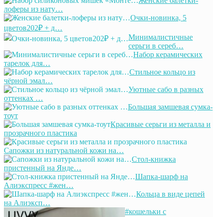
Женские балетки-
лоферы из нату…
Очки-новинка, 5
цветов202₽ + д…
Минималистичные
серьги в сереб…
Набор керамических
тарелок для…
Стильное кольцо из
чёрной эмал…
Уютные сабо в разных
оттенках …
Большая замшевая сумка-
тоут
Красивые серьги из металла и
прозрачного пластика
Сапожки из натуральной кожи на…
Стол-книжка
пристенный на Янде…
Шапка-шарф на
Алиэкспресс #жен…
Кольца в виде цепей
на Алиэксп…
#кошельки с