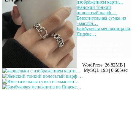
изображением карти…
Женский тонкий
полосатый шарф …
Вместительная сумка из
«маслян…
Бамбуковая менажница на
Яндекс…
© 2011-2025 Отлично!
Школа моды, декора и
актуального рукоделия
WordPress: 26.82MB |
MySQL:193 | 0,605sec