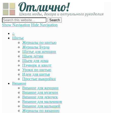
Отли
Школ
моды
декор
сайт о декоре, дизайне и моде, вязании, шитье и других видах
акту
рукоделия
Show Navigation
Hide Navigation
руко
⌂
Шитье
Журналы по шитью
Журналы Бурда
Шитье для женщин
Шьем детям
Шьем для дома
Пэчворк и квилт
Уроки по шитью
Идеи для шитья
Простые выкройки
Вязание
Вязание для женщин
Вязание для мужчин
Вязание для девочек
Вязание для мальчиков
Вязание для малышей
Журналы по вязанию