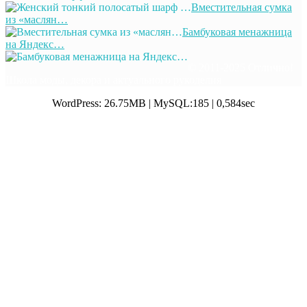
Вместительная сумка
из «маслян…
Бамбуковая менажница
на Яндекс…
© 2011-2025 Отлично!
Школа моды, декора и актуального рукоделия
WordPress: 26.75MB | MySQL:185 | 0,584sec