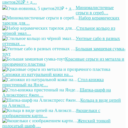
цветов202₽ + д…
Минималистичные
серьги в сереб…
Набор керамических
тарелок для…
Стильное кольцо из
чёрной эмал…
Уютные сабо в разных
оттенках …
Большая замшевая сумка-
тоут
Красивые серьги из металла и
прозрачного пластика
Сапожки из натуральной кожи на…
Стол-книжка
пристенный на Янде…
Шапка-шарф на
Алиэкспресс #жен…
Кольца в виде цепей
на Алиэксп…
#кошельки с
изображением карти…
Женский тонкий
полосатый шарф …