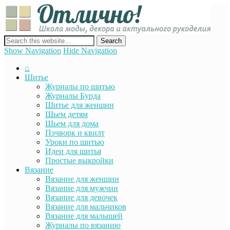
Отли
Школ
моды
декор
сайт о декоре, дизайне и моде, вязании, шитье и других видах
акту
рукоделия
Show Navigation
Hide Navigation
руко
⌂
Шитье
Журналы по шитью
Журналы Бурда
Шитье для женщин
Шьем детям
Шьем для дома
Пэчворк и квилт
Уроки по шитью
Идеи для шитья
Простые выкройки
Вязание
Вязание для женщин
Вязание для мужчин
Вязание для девочек
Вязание для мальчиков
Вязание для малышей
Журналы по вязанию