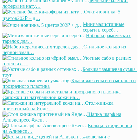
Женские балетки-
лоферы из нату…
Очки-новинка, 5
цветов202₽ + д…
Минималистичные
серьги в сереб…
Набор керамических
тарелок для…
Стильное кольцо из
чёрной эмал…
Уютные сабо в разных
оттенках …
Большая замшевая сумка-
тоут
Красивые серьги из металла и
прозрачного пластика
Сапожки из натуральной кожи на…
Стол-книжка
пристенный на Янде…
Шапка-шарф на
Алиэкспресс #жен…
Кольца в виде цепей
на Алиэксп…
#кошельки с