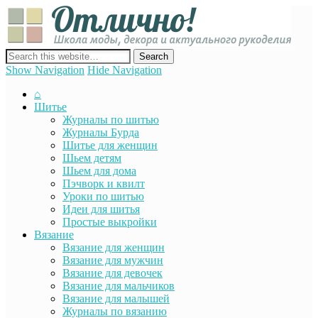
Отли
Школ
моды
декор
сайт о декоре, дизайне и моде, вязании, шитье и других видах
акту
рукоделия
Show Navigation
Hide Navigation
руко
⌂
Шитье
Журналы по шитью
Журналы Бурда
Шитье для женщин
Шьем детям
Шьем для дома
Пэчворк и квилт
Уроки по шитью
Идеи для шитья
Простые выкройки
Вязание
Вязание для женщин
Вязание для мужчин
Вязание для девочек
Вязание для мальчиков
Вязание для малышей
Журналы по вязанию