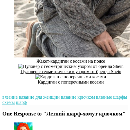
Жакет-кардиган с косами на поясе
Пуловер с геометрическим узором от бренда Shein
Кардиган с поперечными косами
вязание
вязание для женщин
вязание крючком
вязаные шарфы
схемы
шарф
One Response to "Летний шарф-хомут крючком"