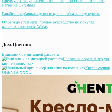
Преимущества украшений из ювелирной стали в интернет-
магазине Ukrashaki
Гавайская рубашка: где носить, как выбрать и где купить
От бега до street style: полное руководство по покупке
женских кроссовок Adidas
Дом-Цветник
Будильник с имитацией рассвета
Напольный органайзер для
книг на колесиках
Кресло-мешок
GHENTA XXXL