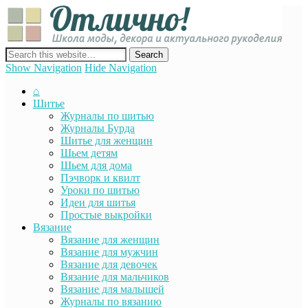
Отли
Школ
моды
декор
сайт о декоре, дизайне и моде, вязании, шитье и других видах
акту
рукоделия
Show Navigation
Hide Navigation
руко
⌂
Шитье
Журналы по шитью
Журналы Бурда
Шитье для женщин
Шьем детям
Шьем для дома
Пэчворк и квилт
Уроки по шитью
Идеи для шитья
Простые выкройки
Вязание
Вязание для женщин
Вязание для мужчин
Вязание для девочек
Вязание для мальчиков
Вязание для малышей
Журналы по вязанию