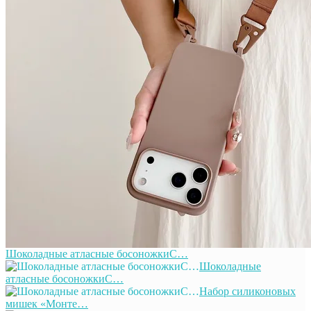
Шоколадные атласные босоножкиС…
Шоколадные
атласные босоножкиС…
Набор силиконовых
мишек «Монте…