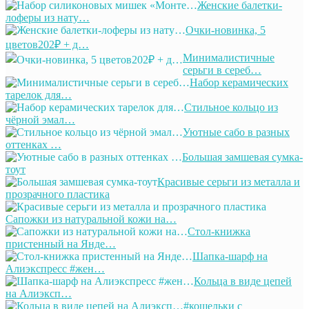
Женские балетки-
лоферы из нату…
Очки-новинка, 5
цветов202₽ + д…
Минималистичные
серьги в сереб…
Набор керамических
тарелок для…
Стильное кольцо из
чёрной эмал…
Уютные сабо в разных
оттенках …
Большая замшевая сумка-
тоут
Красивые серьги из металла и
прозрачного пластика
Сапожки из натуральной кожи на…
Стол-книжка
пристенный на Янде…
Шапка-шарф на
Алиэкспресс #жен…
Кольца в виде цепей
на Алиэксп…
#кошельки с