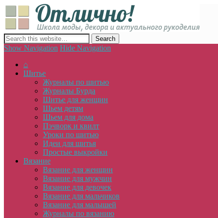
Отлич
сайт о декоре, дизайне и моде, вязании, шитье и других видах 
Show Navigation
Hide Navigation
⌂
Шитье
Журналы по шитью
Журналы Бурда
Шитье для женщин
Шьем детям
Шьем для дома
Пэчворк и квилт
Уроки по шитью
Идеи для шитья
Простые выкройки
Вязание
Вязание для женщин
Вязание для мужчин
Вязание для девочек
Вязание для мальчиков
Вязание для малышей
Журналы по вязанию