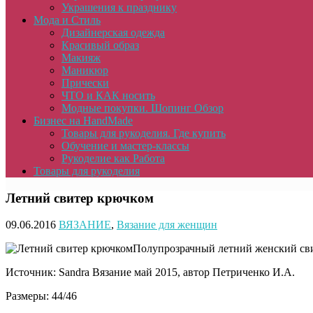
Украшения к празднику
Мода и Стиль
Дизайнерская одежда
Красивый образ
Макияж
Маникюр
Прически
ЧТО и КАК носить
Модные покупки. Шопинг Обзор
Бизнес на HandMade
Товары для рукоделия. Где купить
Обучение и мастер-классы
Рукоделие как Работа
Товары для рукоделия
Летний свитер крючком
09.06.2016
ВЯЗАНИЕ
,
Вязание для женщин
Полупрозрачный летний женский свит
Источник: Sandra Вязание май 2015, автор Петриченко И.А.
Размеры: 44/46