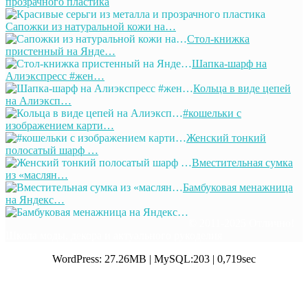
прозрачного пластика
Сапожки из натуральной кожи на…
Стол-книжка
пристенный на Янде…
Шапка-шарф на
Алиэкспресс #жен…
Кольца в виде цепей
на Алиэксп…
#кошельки с
изображением карти…
Женский тонкий
полосатый шарф …
Вместительная сумка
из «маслян…
Бамбуковая менажница
на Яндекс…
© 2011-2025 Отлично!
Школа моды, декора и актуального рукоделия
WordPress: 27.26MB | MySQL:203 | 0,719sec