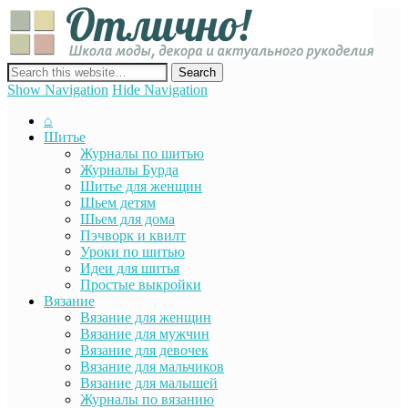
Отли
Школ
моды
декор
сайт о декоре, дизайне и моде, вязании, шитье и других видах
акту
рукоделия
Show Navigation
Hide Navigation
руко
⌂
Шитье
Журналы по шитью
Журналы Бурда
Шитье для женщин
Шьем детям
Шьем для дома
Пэчворк и квилт
Уроки по шитью
Идеи для шитья
Простые выкройки
Вязание
Вязание для женщин
Вязание для мужчин
Вязание для девочек
Вязание для мальчиков
Вязание для малышей
Журналы по вязанию