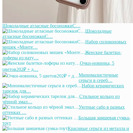
Шоколадные атласные босоножкиС…
Шоколадные
атласные босоножкиС…
Набор силиконовых
мишек «Монте…
Женские балетки-
лоферы из нату…
Очки-новинка, 5
цветов202₽ + д…
Минималистичные
серьги в сереб…
Набор керамических
тарелок для…
Стильное кольцо из
чёрной эмал…
Уютные сабо в разных
оттенках …
Большая замшевая сумка-
тоут
Красивые серьги из металла и